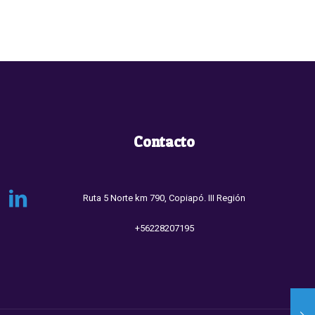
Contacto
Ruta 5 Norte km 790, Copiapó. III Región
+56228207195